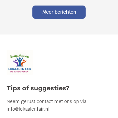
Meer berichten
Betaalbaarheid
vraagt
lef:
de
raad
laat
starters
Tips of suggesties?
in
de
Neem gerust contact met ons op via
steek
info@lokaalenfair.nl