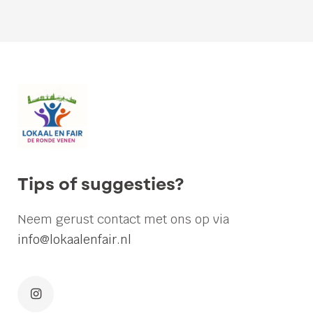
Lokaal
en
Fair,
blij
met
drie
aangenomen
Tips of suggesties?
moties
bij
Neem gerust contact met ons op via
behandeling
info@lokaalenfair.nl
Kadernota
Tiny