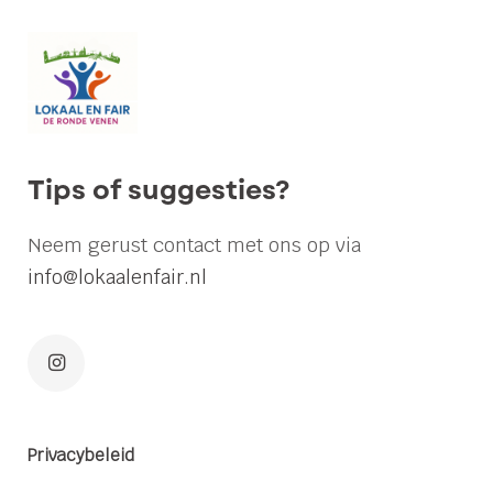
en
Fair
zet
koers
naar
de
Tips of suggesties?
gemeenteraadsverkiezingen
2026
Neem gerust contact met ons op via
info@lokaalenfair.nl
Op
maandag
30
december
jl.
Privacybeleid
heeft
Ria