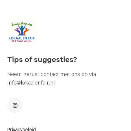
Raad
laat
kans
op
preventie
voor
ouderen
Tips of suggesties?
liggen
Neem gerust contact met ons op via
Lokaal
info@lokaalenfair.nl
en
Fair
teleurgesteld
over
afwijzing
Privacybeleid