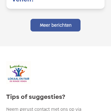
Meer berichten
Samen
én
met
lef
–
Verkiezingsprogramma
Lokaal
Tips of suggesties?
en
Fair
Neem gerust contact met ons op via