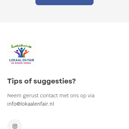
Wil
jij
meebeslissen
over
de
toekomst
van
Tips of suggesties?
De
Ronde
Neem gerust contact met ons op via
Venen?
info@lokaalenfair.nl
Lokaal
en