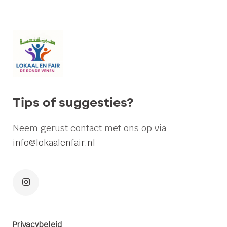
Tijdelijk
Tiny
Houses
in
De
Bocht
in
Tips of suggesties?
Mijdrecht
Neem gerust contact met ons op via
Lokaal
info@lokaalenfair.nl
en
Fair
De
Ronde
Venen
Privacybeleid
dient