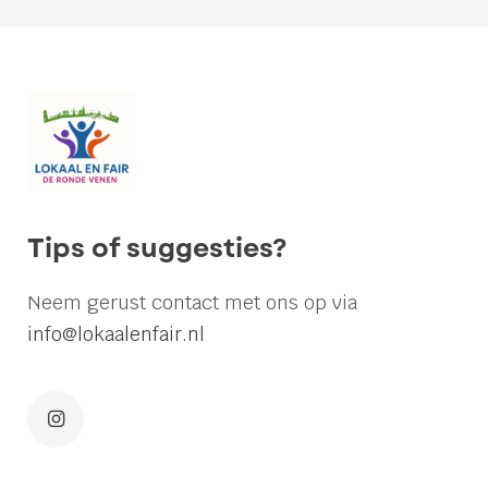
Van
12
naar
20
keer
naar
het
Tips of suggesties?
afvalbrengstation:
raad
Neem gerust contact met ons op via
stemt
info@lokaalenfair.nl
unaniem
voor
verruiming