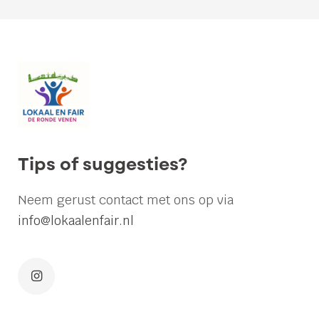
Lokaal
en
Fair
vindt
afvalbrengstation
op
Ringdijk
Tips of suggesties?
in
Wilnis
Neem gerust contact met ons op via
een
info@lokaalenfair.nl
slecht
idee
Wat