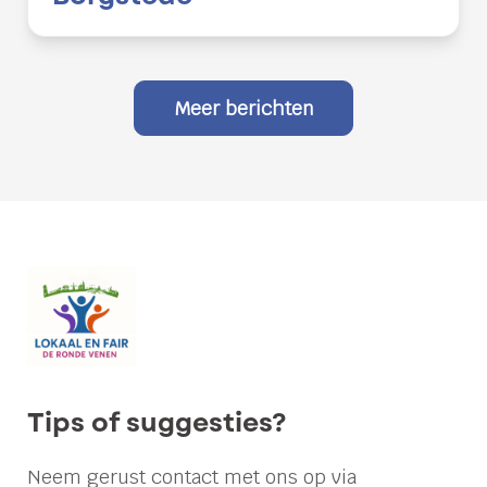
Meer berichten
Lokaal
en
Fair
stelt
vragen
over
handhaving
Tips of suggesties?
bewoning
Bedrijventerrein
Neem gerust contact met ons op via