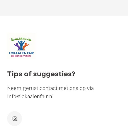
Lokaal
en
Fair
stelt
vragen
over
nieuwe
Tips of suggesties?
regels
papierinzameling:
Neem gerust contact met ons op via
“Verenigingen
info@lokaalenfair.nl
verdienen
duidelijkheid”